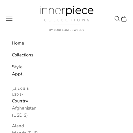
Skip to content
Inner Piece Collection
Navigation menu
Search
Cart
Home
Collections
Style
Appt.
LOGIN
USD $
Country
Afghanistan
(USD $)
Åland